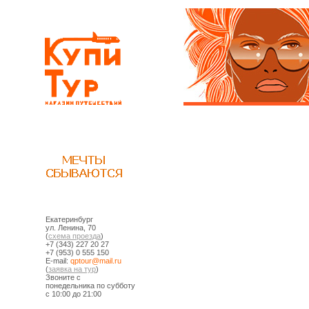
Екатеринбург
ул. Ленина, 70
(
схема проезда
)
+7 (343) 227 20 27
+7 (953) 0 555 150
E-mail:
ur.liam@ruotpq
(
заявка на тур
)
Звоните с
понедельника по субботу
с 10:00 до 21:00