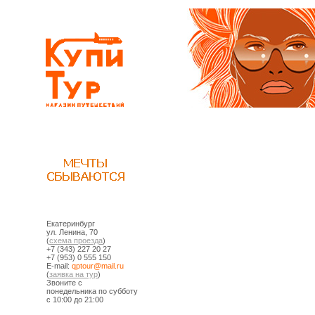
Екатеринбург
ул. Ленина, 70
(
схема проезда
)
+7 (343) 227 20 27
+7 (953) 0 555 150
E-mail:
ur.liam@ruotpq
(
заявка на тур
)
Звоните с
понедельника по субботу
с 10:00 до 21:00