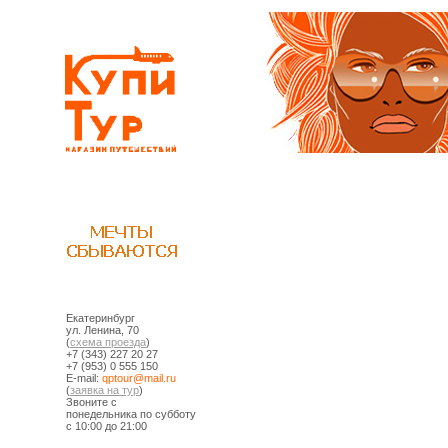
Екатеринбург
ул. Ленина, 70
(
схема проезда
)
+7 (343) 227 20 27
+7 (953) 0 555 150
E-mail:
ur.liam@ruotpq
(
заявка на тур
)
Звоните с
понедельника по субботу
с 10:00 до 21:00