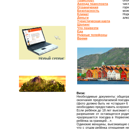
Транспорт
опо
Аренда транспорта
чис
Ограничения
гор
Безопасность
мож
Климат
Нор
Деньги
алк
Туристическая карта
Шопинг
Что привезти
Еда
Нужные телефоны
Время
Виза:
Необходимые документы: общегра
окончания предполагаемой поездки
(фото должно быть не «старше» 6 
необходимо предоставить ксерокоп
Если ребёнок до 18 лет выезжает
разрешение от остающегося родит
«разрешается поездка в Норвеги
ребёнка за границей…».
Одинокие женщины, выезжающие с 
что с отцом ребёнка отношения н