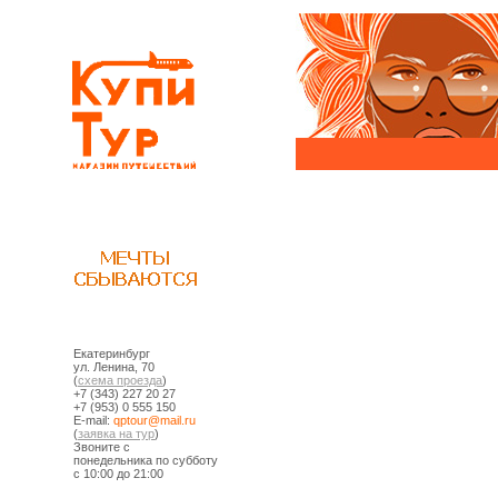
Екатеринбург
ул. Ленина, 70
(
схема проезда
)
+7 (343) 227 20 27
+7 (953) 0 555 150
E-mail:
ur.liam@ruotpq
(
заявка на тур
)
Звоните с
понедельника по субботу
с 10:00 до 21:00