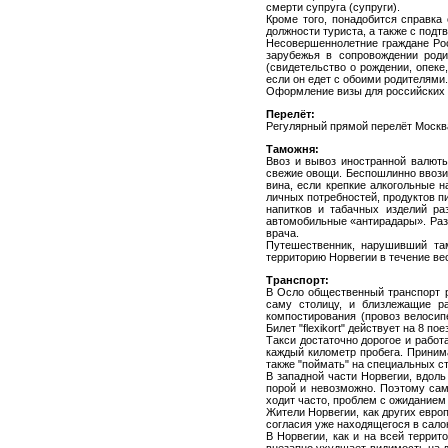
смерти супруга (супруги).
Кроме того, понадобится справка
должности туриста, а также с подт
Несовершеннолетние граждане Рос
зарубежья в сопровождении роди
(свидетельство о рождении, опеке
если он едет с обоими родителями.
Оформление визы для российских г
Перелёт:
Регулярный прямой перелёт Москва
Таможня:
Ввоз и вывоз иностранной валюты
свежие овощи. Беспошлинно ввозитс
вина, если крепкие алкогольные н
личных потребностей, продуктов пит
напитков и табачных изделий ра
автомобильные «антирадары». Разр
врача.
Путешественник, нарушивший там
территорию Норвегии в течение ве
Транспорт:
В Осло общественный транспорт р
саму столицу, и близлежащие р
компостирования (провоз велосип
Билет "flexikort" действует на 8 по
Такси достаточно дорогое и работ
каждый километр пробега. Приним
также "поймать" на специальных ст
В западной части Норвегии, вдол
порой и невозможно. Поэтому са
ходит часто, проблем с ожиданием
Жители Норвегии, как других евро
согласия уже находящегося в сало
В Норвегии, как и на всей терри