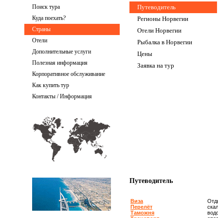
Поиск тура
Путеводитель
Куда поехать?
Регионы Норвегии
Страны
Отели Норвегии
Отели
Рыбалка в Норвегии
Дополнительные услуги
Цены
Полезная информация
Заявка на тур
Корпоративное обслуживание
Как купить тур
Контакты / Информация
Путеводитель
Виза
Отд
Перелёт
ска
Таможня
вод