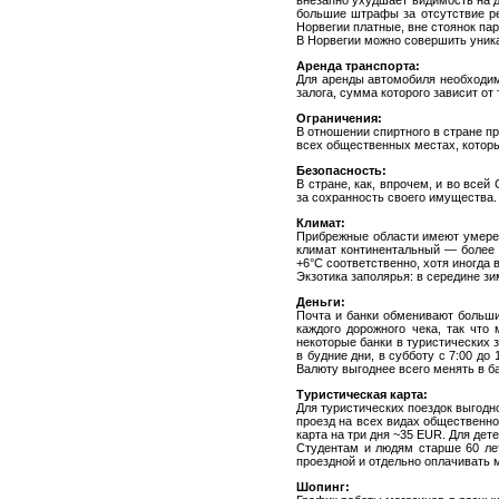
внезапно ухудшает видимость на д
большие штрафы за отсутствие ре
Норвегии платные, вне стоянок пар
В Норвегии можно совершить уника
Аренда транспорта:
Для аренды автомобиля необходим
залога, сумма которого зависит от
Ограничения:
В отношении спиртного в стране пр
всех общественных местах, которы
Безопасность:
В стране, как, впрочем, и во всей
за сохранность своего имущества.
Климат:
Прибрежные области имеют умерен
климат континентальный — более ж
+6°C соответственно, хотя иногда 
Экзотика заполярья: в середине зи
Деньги:
Почта и банки обменивают больши
каждого дорожного чека, так что
некоторые банки в туристических з
в будние дни, в субботу с 7:00 до
Валюту выгоднее всего менять в б
Туристическая карта:
Для туристических поездок выгодн
проезд на всех видах общественно
карта на три дня ~35 EUR. Для дете
Студентам и людям старше 60 лет
проездной и отдельно оплачивать 
Шопинг: