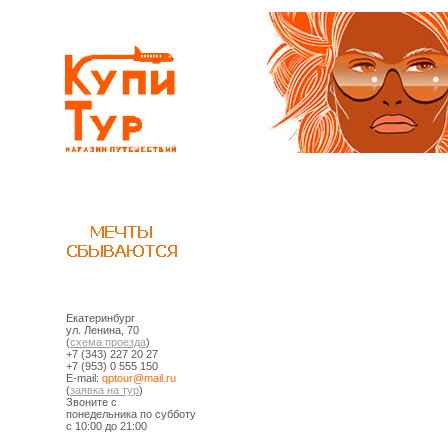
Екатеринбург
ул. Ленина, 70
(
схема проезда
)
+7 (343) 227 20 27
+7 (953) 0 555 150
E-mail:
ur.liam@ruotpq
(
заявка на тур
)
Звоните с
понедельника по субботу
с 10:00 до 21:00