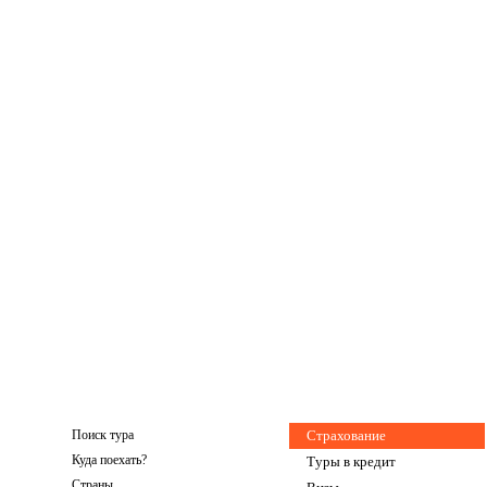
Поиск тура
Cтрахование
Куда поехать?
Tуры в кредит
Страны