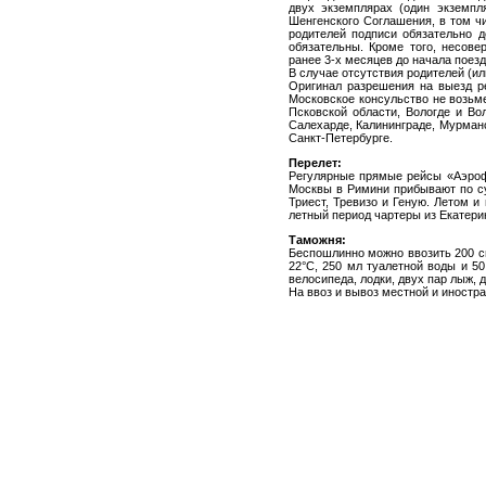
двух экземплярах (один экземпл
Шенгенского Соглашения, в том ч
родителей подписи обязательно д
обязательны. Кроме того, несов
ранее 3-х месяцев до начала поезд
В случае отсутствия родителей (ил
Оригинал разрешения на выезд р
Московское консульство не возьме
Псковской области, Вологде и Во
Салехарде, Калининграде, Мурманс
Санкт-Петербурге.
Перелет:
Регулярные прямые рейсы «Аэрофл
Москвы в Римини прибывают по су
Триест, Тревизо и Геную. Летом 
летный период чартеры из Екатери
Таможня:
Беспошлинно можно ввозить 200 си
22°C, 250 мл туалетной воды и 5
велосипеда, лодки, двух пар лыж, 
На ввоз и вывоз местной и иностр