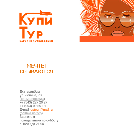
Екатеринбург
ул. Ленина, 70
(
схема проезда
)
+7 (343) 227 20 27
+7 (953) 0 555 150
E-mail:
ur.liam@ruotpq
(
заявка на тур
)
Звоните с
понедельника по субботу
с 10:00 до 21:00