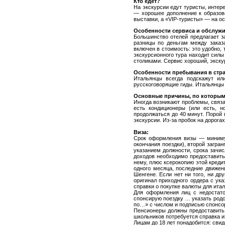
Кто едет?
На экскурсии едут туристы, инте
— хорошее дополнение к образова
выставки, а «VIP-туристы» — на ос
Особенности сервиса и обслуж
Большинство отелей предлагает за
разницы по деньгам между заказ
включен в стоимость: это удобно, 
экскурсионного тура находит силы
столиками. Сервис хороший, экску
Особенности пребывания в стра
Итальянцы всегда подскажут ил
русскоговорящие гиды. Итальянцы 
Основные причины, по которым
Иногда возникают проблемы, связ
есть кондиционеры (или есть, 
продолжаться до 40 минут. Порой
экскурсии. Из-за пробок на дорога
Виза:
Срок оформления визы — минимум
окончания поездки), второй загран
указанием должности, срока зачис
доходов необходимо предоставить 
нему, плюс ксерокопию этой креди
одного месяца, последние движе
Шенгене. Если нет ни того, ни д
оригинал приходного ордера с ук
справки о покупке валюты для ита
Для оформления лиц с недостато
спонсирую поездку … указать родс
по…» с числом и подписью спонсор
Пенсионеры должны предоставить 
школьников потребуется справка и
Лицам до 18 лет понадобится: свид