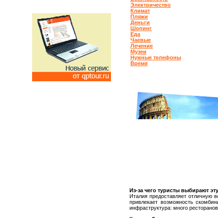
Электричество
Климат
Пляжи
Деньги
Шопинг
Еда
Чаевые
Лечение
Музеи
Нужные телефоны
Время
Из-за чего туристы выбирают эт
Италия предоставляет отличную в
привлекает возможность скомбини
инфраструктура: много ресторанов